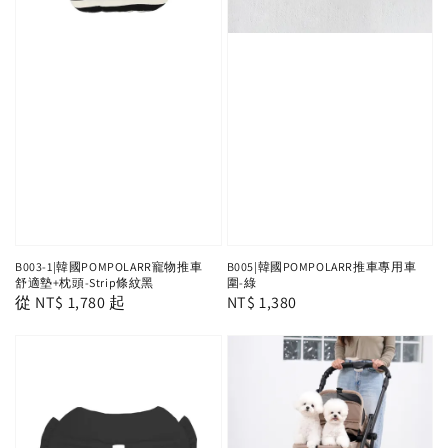
B003-1|韓國POMPOLARR寵物推車
B005|韓國POMPOLARR推車專用車
舒適墊+枕頭-Strip條紋黑
圍-綠
Regular
從
NT$ 1,780
起
Regular
NT$ 1,380
price
price