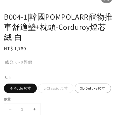
B004-1|韓國POMPOLARR寵物推
車舒適墊+枕頭-Corduroy燈芯
絨-白
Regular
NT$ 1,780
price
總分:
0
-
0
評價
大小
M-Modu尺寸
L-Classic 尺寸
XL-Deluxe尺寸
數量