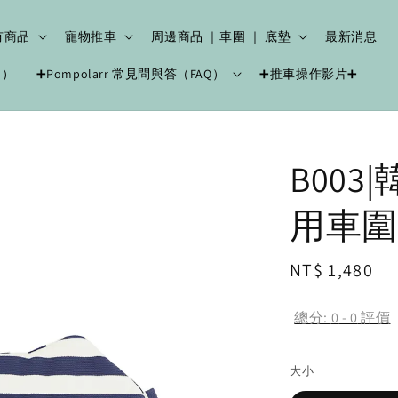
有商品
寵物推車
周邊商品 ｜車圍 ｜ 底墊
最新消息
中）
➕Pompolarr 常見問與答（FAQ）
➕推車操作影片➕
B003
用車圍-
Regular
NT$ 1,480
price
總分:
0
-
0
評價
大小