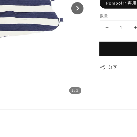
Pompolrr 
數量
分享
1
/3