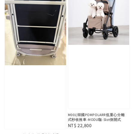
M001|韓國POMPOLARR低重心分離
式秒收推車-MODU咖-Slot側開式
Regular
NT$ 22,800
price