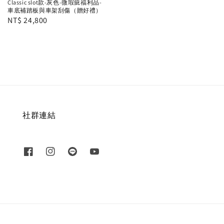
Classic slot款-灰色-微瑕疵福利品-
車底補踏板與車架刮傷（贈好禮）
Regular
NT$ 24,800
price
社群連結