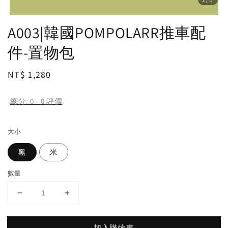
A003|韓國POMPOLARR推車配
件-置物包
Regular
NT$ 1,280
price
總分:
0
-
0
評價
大小
黑
米
數量
加入購物車