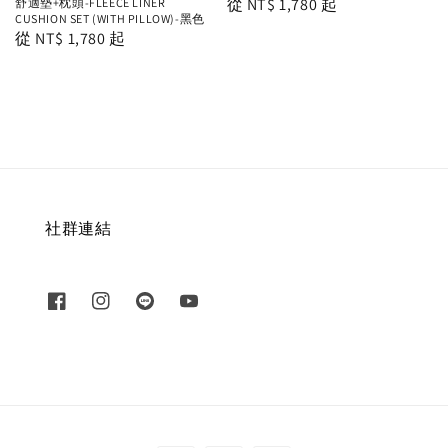
Regular
從
NT$ 1,780
起
舒適墊+枕頭-FLEECE LINER
CUSHION SET (WITH PILLOW)-黑色
price
Regular
從
NT$ 1,780
起
price
社群連結