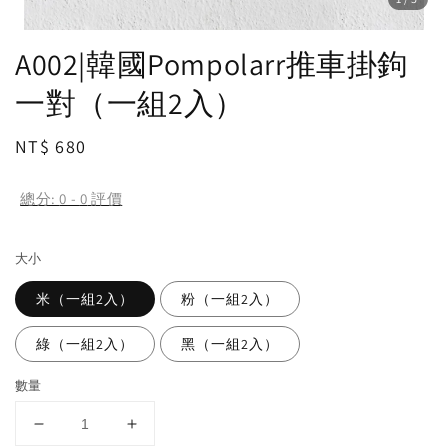
A002|韓國Pompolarr推車掛鉤
一對（一組2入）
Regular
NT$ 680
price
總分:
0
-
0
評價
大小
米（一組2入）
粉（一組2入）
綠（一組2入）
黑（一組2入）
數量