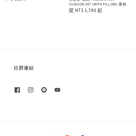
CUSHION SET (WITH PILLOW)-黑色
price
Regular
從
NT$ 1,780
起
price
社群連結