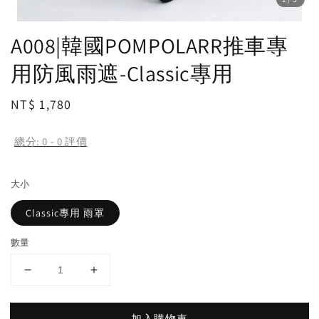
A008|韓國POMPOLARR推車專
用防風雨遮-Classic專用
Regular
NT$ 1,780
price
總分:
0
-
0
評價
大小
Classic專用 雨罩
數量
加入購物車