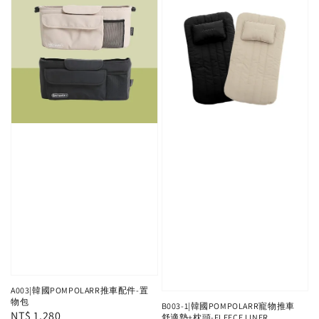
A003|韓國POMPOLARR推車配件-置
物包
B003-1|韓國POMPOLARR寵物推車
Regular
NT$ 1,280
舒適墊+枕頭-FLEECE LINER