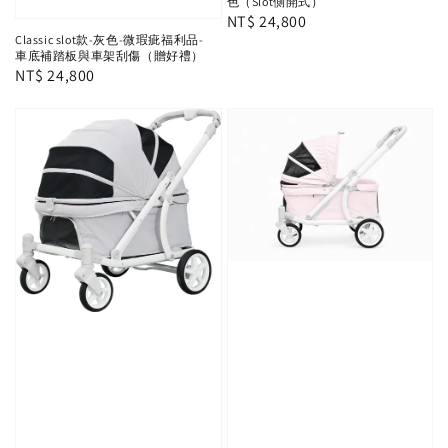
色（Slot側開式）
Regular
NT$ 24,800
Classic slot款-灰色-微瑕疵福利品-
price
車底補踏板與車架刮傷（贈好禮）
Regular
NT$ 24,800
price