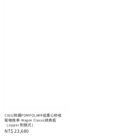
C001|韓國POMPOLARR低重心秒收
寵物推車-Wagon Classic經典藍
（zipper 對開式）
Regular
NT$ 23,680