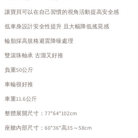
讓寶貝可以在自己習慣的視角活動提高安全感
低車身設計安全性提升 且大幅降低搖晃感
輪胎採高規格避震降噪處理
雙滾珠軸承 古溜又好推
負重50公斤
車輪很好推
車重11.6公斤
整體展開尺寸：77*64*102cm
座艙內部尺寸：60*36*高35～58cm