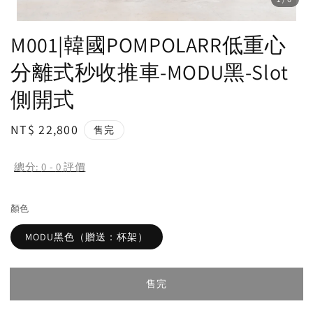
M001|韓國POMPOLARR低重心
分離式秒收推車-MODU黑-Slot
側開式
Regular
NT$ 22,800
售完
price
總分:
0
-
0
評價
顏色
MODU黑色（贈送：杯架）
售完