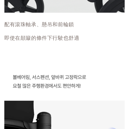
配有滾珠軸承、懸吊和前輪鎖
即使在顛簸的條件下行駛也舒適