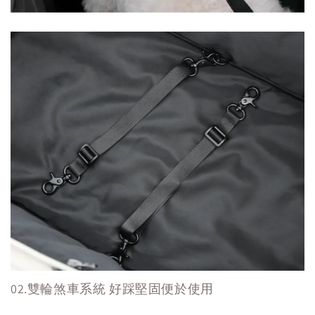
02.雙輪煞車系統 好踩堅固便於使用