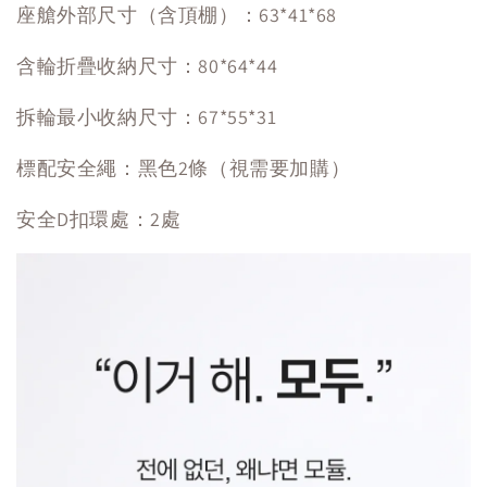
座艙外部尺寸（含頂棚）：63*41*68
含輪折疊收納尺寸：80*64*44
拆輪最小收納尺寸：67*55*31
標配安全繩：黑色2條（視需要加購）
安全D扣環處：2處